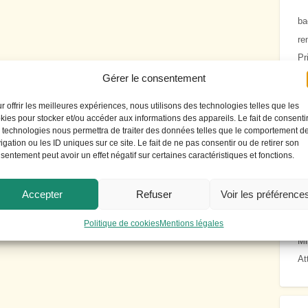
E
e
O
m
l
A
l
i
N
r
ba
t
S
m
e
)
f
t
E
a
d
T
e
b
B
e
o
Z
i
re
é
R
r
r
a
d
u
E
t
Pr
g
E
c
e
i
u
t
N
e
Mi
Gérer le consentement
u
I
e
t
e
M
é
P
(
s
C
d
a
d
o
l
O
î
Pr
t
O
e
g
e
r
e
R
l
r offrir les meilleures expériences, nous utilisons des technologies telles que les
a
L
b
n
B
b
s
T
e
kies pour stocker et/ou accéder aux informations des appareils. Le fait de consenti
t
E
a
e
o
i
c
E
d
 technologies nous permettra de traiter des données telles que le comportement d
i
n
n
u
h
o
A
e
igation ou les ID uniques sur ce site. Le fait de ne pas consentir ou de retirer son
D
sentement peut avoir un effet négatif sur certaines caractéristiques et fonctions.
o
c
o
r
a
p
V
b
n
d
r
g
n
i
I
r
d
e
d
n
q
O
e
AL
Accepter
Refuser
Voir les préférence
é
m
e
u
N
h
os
p
a
u
e
P
a
a
r
f
R
t
Mi
Politique de cookies
Mentions légales
r
c
O
Mi
t
h
P
»
At
r
é
U
e
,
L
t
d
S
r
a
I