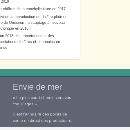
n 2019
coupelles,
grue, bateau
s chiffres de la conchyliculture en 2017
alu équipé
ivi de la reproduction de l’huître plate en
d’une grue)
ie de Quiberon : un captage à nouveau
Également 2e
éthorique en 2018 !
unité de
lan 2018 des importations et des
production au
portations d’huîtres et de moules en
port de la
ance
barbotiere,
comprenant
vingt mètres
de quai et une
potence
galvanisée
avec palan
Envie de mer
neuf. 2.5
hectares de
« Le plus court chemin vers vos
parcs au
coquillages »
canelon équipé
en chantier
C’est l’annuaire des points de
vente en direct des producteurs.