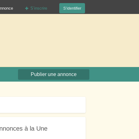
annonce
S’inscrire
S’identifier
org
Publier une annonce
nnonces à la Une