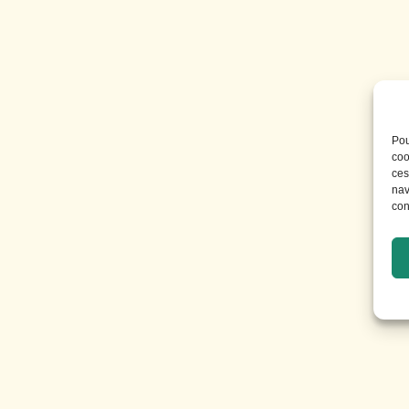
Pou
coo
ces
nav
con