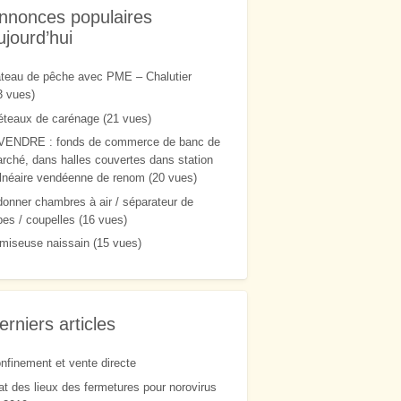
s
0
d
nnonces populaires
mobilier,
communiquer
a
n
vaisselle,etc,et
en rendez-vous
ujourd’hui
s
s
c) L’activité de
Opérationnel
t
production se
de suite !
a
teau de pêche avec PME – Chalutier
t
situe port de
Curieux
i
3 vues)
o
meyran,
s'abstenir
n
éteaux de carénage
(21 vues)
b
entièrement
a
l
équipée( grand
VENDRE : fonds de commerce de banc de
n
bassin de
é
rché, dans halles couvertes dans station
a
stockage,
lnéaire vendéenne de renom
(20 vues)
i
r
bassin réfrigéré
e
donner chambres à air / séparateur de
v
intérieur,
e
bes / coupelles
(16 vues)
n
chaîne de
d
miseuse naissain
(15 vues)
é
triage,
e
ensacheur
n
n
électronique,
e
d
machine à
e
r
coupelle,
erniers articles
e
n
machine à
o
bouillir, des
m
nfinement et vente directe
milliers de
at des lieux des fermetures pour norovirus
poches,