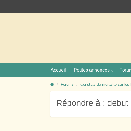
ctualités
Le site des professionnels de la conchylicul
Accueil
Petites annonces
Foru
Forums
Constats de mortalité sur les 
Répondre à : debut 