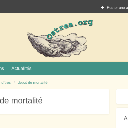
Poster une 
Ostrea.
ture
ms
Actualités
huîtres
debut de mortalité
de mortalité
A