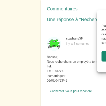
Commentaires
Une réponse à “Recherche e
Pou
coo
ces
stephane56
nav
con
il y a 3 semaines
Bonsoir,
Nous recherchons un employé a temps plei
Tel:
Ets Cailloce
locmartiaquer
06/07/04/53/45
Connectez-vous pour répondre.