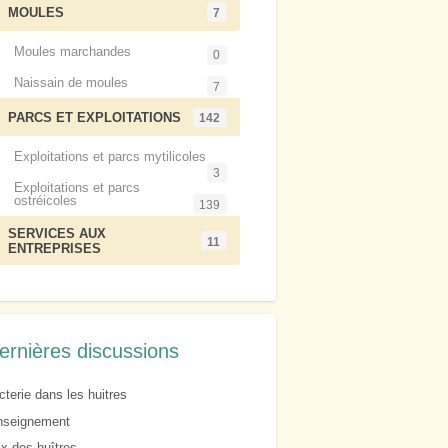
MOULES
7
Moules marchandes
0
Naissain de moules
7
PARCS ET EXPLOITATIONS
142
Exploitations et parcs mytilicoles
3
Exploitations et parcs
ostréicoles
139
SERVICES AUX
11
ENTREPRISES
ernières discussions
cterie dans les huitres
nseignement
ix des huîtres