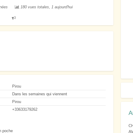
anées
180 vues totales, 1 aujourd'hui
Signaler
un
problème
Pirou
Dans les semaines qui viennent
Pirou
+33633179262
A
C
en poche
A