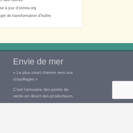
se à jour d’ostrea.org
ojet de transformation d’huître.
Envie de mer
« Le plus court chemin vers vos
coquillages »
C’est l’annuaire des points de
vente en direct des producteurs.
Ajoutez gratuitement votre point
de vente sur
>enviedemer.com<
en utilisant votre identifiant
ostrea.org