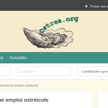
Poster une 
Ostrea.
ture
ms
Actualités
echerche emploi ostréicole
e emploi ostréicole