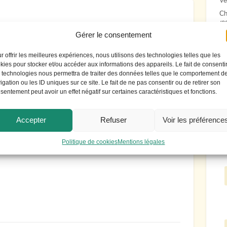
Ve
Ch
(3
Gérer le consentement
ve
mploi ostréicole”
L
r offrir les meilleures expériences, nous utilisons des technologies telles que les
à 
kies pour stocker et/ou accéder aux informations des appareils. Le fait de consenti
tu
 technologies nous permettra de traiter des données telles que le comportement d
igation ou les ID uniques sur ce site. Le fait de ne pas consentir ou de retirer son
A 
sentement peut avoir un effet négatif sur certaines caractéristiques et fonctions.
ma
ba
Accepter
Refuser
Voir les préférence
n .
Politique de cookies
Mentions légales
C