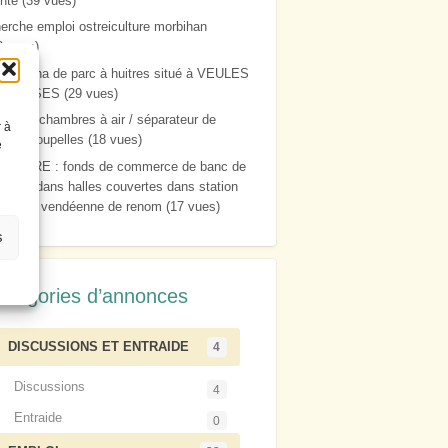
nte
(39 vues)
erche emploi ostreiculture morbihan
2 vues)
nds 2 ha de parc à huitres situé à VEULES
ES ROSES
(29 vues)
donner chambres à air / séparateur de
r à
bes / coupelles
(18 vues)
e
VENDRE : fonds de commerce de banc de
rché, dans halles couvertes dans station
lnéaire vendéenne de renom
(17 vues)
s
atégories d’annonces
DISCUSSIONS ET ENTRAIDE
4
Discussions
4
Entraide
0