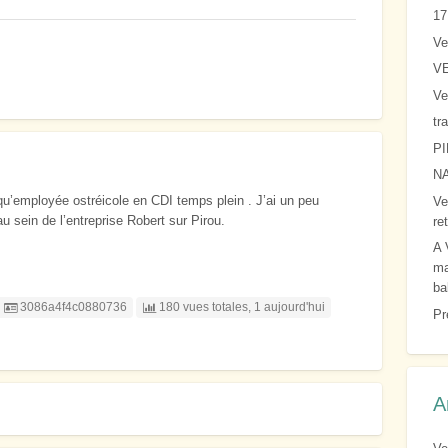
1
Ve
V
Ve
tr
P
N
qu’employée ostréicole en CDI temps plein . J’ai un peu
Ve
au sein de l’entreprise Robert sur Pirou.
ret
A 
ma
ba
Listing ID
3086a4f4c0880736
180 vues totales, 1 aujourd'hui
Pr
A