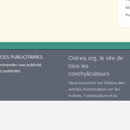
Mi
Pr
CES PUBLICITAIRES
Ostrea.org, le site de
mmander une publicité
tous les
 publicités
conchyliculteurs
Vous trouverez sur Ostrea des
articles d’information sur les
huîtres, l’ostréiculture et la
conchyliculture en général, des
articles d’actualité mais aussi et
surtout des petites annonces
professionnelles ainsi que des
forums de discussions. Ce site