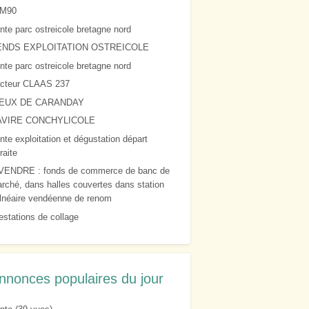
7M90
nte parc ostreicole bretagne nord
ENDS EXPLOITATION OSTREICOLE
nte parc ostreicole bretagne nord
acteur CLAAS 237
IEUX DE CARANDAY
AVIRE CONCHYLICOLE
nte exploitation et dégustation départ
raite
VENDRE : fonds de commerce de banc de
rché, dans halles couvertes dans station
lnéaire vendéenne de renom
estations de collage
nnonces populaires du jour