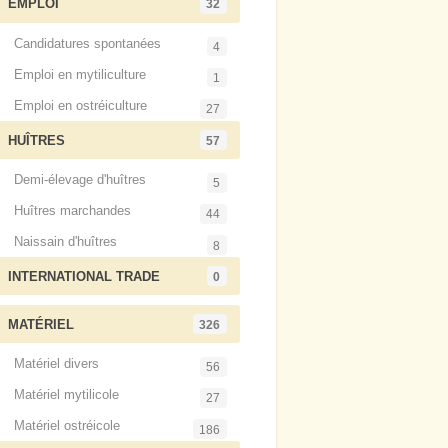
EMPLOI
32
Candidatures spontanées
4
Emploi en mytiliculture
1
Emploi en ostréiculture
27
HUÎTRES
57
Demi-élevage d'huîtres
5
Huîtres marchandes
44
Naissain d'huîtres
8
INTERNATIONAL TRADE
0
MATÉRIEL
326
Matériel divers
56
Matériel mytilicole
27
Matériel ostréicole
186