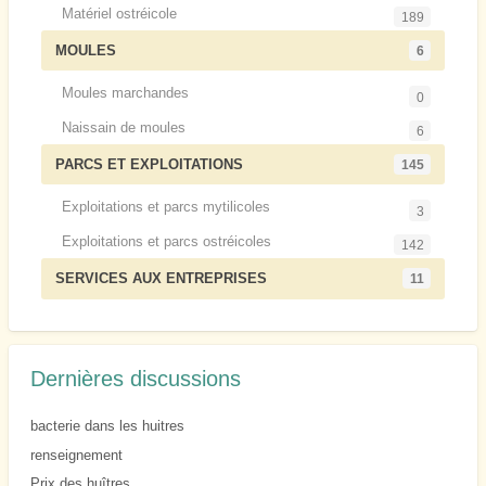
Matériel ostréicole
189
MOULES
6
Moules marchandes
0
Naissain de moules
6
PARCS ET EXPLOITATIONS
145
Exploitations et parcs mytilicoles
3
Exploitations et parcs ostréicoles
142
SERVICES AUX ENTREPRISES
11
Dernières discussions
bacterie dans les huitres
renseignement
Prix des huîtres