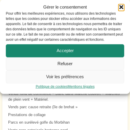
Gérer le consentement
Contacter le Propriétaire
Pour offrir les meilleures expériences, nous utilisons des technologies
telles que les cookies pour stocker et/ou accéder aux informations des
appareils. Le fait de consentir à ces technologies nous permettra de traiter
des données telles que le comportement de navigation ou les ID uniques
sur ce site. Le fait de ne pas consentir ou de retirer son consentement peut
avoir un effet négatif sur certaines caractéristiques et fonctions.
Annonces à la une
Accepter
NAVIRE CONCHYLICOLE
Refuser
Vente exploitation et dégustation départ retraite
Voir les préférences
Vente parc ostreicole bretagne nord
PIEUX DE CARANDAY
Politique de cookies
Mentions légales
Vends fond de commerce – Banc dans Marché couvert + Marchés
de plein vent + Matériel.
Vends parc cause retraite (île de brehat »
Prestations de collage
Parcs en surélevé golfe du Morbihan