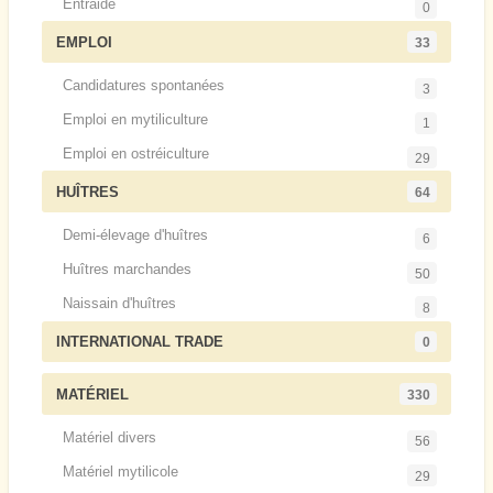
Entraide
0
EMPLOI
33
Candidatures spontanées
3
Emploi en mytiliculture
1
Emploi en ostréiculture
29
HUÎTRES
64
Demi-élevage d'huîtres
6
Huîtres marchandes
50
Naissain d'huîtres
8
INTERNATIONAL TRADE
0
MATÉRIEL
330
Matériel divers
56
Matériel mytilicole
29