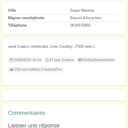
Ville
Gujan Mestras
Région conchylicole
Bassin d'Arcachon
Téléphone
0618375450
vend 3 parcs ostréicoles zone Courbey. (7500 ares ).
Listing ID
24/06/2026 15:34
47 jour, 6 heure
9326a3bdcdde6cdd
199 vues totales, 0 aujourd'hui
Commentaires
Laisser une réponse