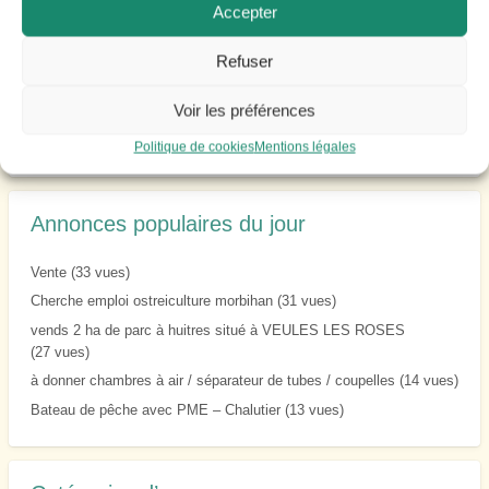
Accepter
Vente parc ostreicole bretagne nord
PIEUX DE CARANDAY
Refuser
VENDS EXPLOITATION OSTREICOLE
Voir les préférences
Prestations de collage
NAVIRE CONCHYLICOLE
Politique de cookies
Mentions légales
Annonces populaires du jour
Vente
(33 vues)
Cherche emploi ostreiculture morbihan
(31 vues)
vends 2 ha de parc à huitres situé à VEULES LES ROSES
(27 vues)
à donner chambres à air / séparateur de tubes / coupelles
(14 vues)
Bateau de pêche avec PME – Chalutier
(13 vues)