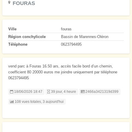
FOURAS
Ville
fouras
Région conchylicole
Bassin de Marennes-Oléron
Téléphone
0623794495
vend parc à Fouras 16.50 ars, accès facile bord d’un chemin,
coefficient 80 20000 euros me joindre uniquement par téléphone
0623794495
Listing ID
18/06/2026 18:47
39 jour, 4 heure
2466a3421319d399
108 vues totales, 3 aujourd'hui