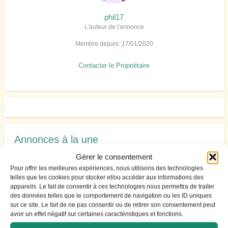
phil17
L'auteur de l'annonce
Membre depuis: 17/01/2020
Contacter le Propriétaire
Annonces à la une
Gérer le consentement
A VENDRE : fonds de commerce de banc de marché, dans halles
Pour offrir les meilleures expériences, nous utilisons des technologies
couvertes dans station balnéaire vendéenne de renom
telles que les cookies pour stocker et/ou accéder aux informations des
VENTE DE PARCS (zone A) Baie de Bourgneuf
appareils. Le fait de consentir à ces technologies nous permettra de traiter
des données telles que le comportement de navigation ou les ID uniques
Vente parc ostreicole bretagne nord
sur ce site. Le fait de ne pas consentir ou de retirer son consentement peut
Vends parc cause retraite (île de brehat »
avoir un effet négatif sur certaines caractéristiques et fonctions.
Parcs en surélevé golfe du Morbihan