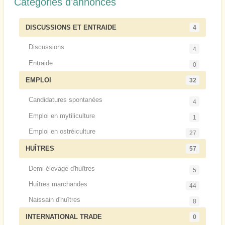
Catégories d’annonces
DISCUSSIONS ET ENTRAIDE
4
Discussions
4
Entraide
0
EMPLOI
32
Candidatures spontanées
4
Emploi en mytiliculture
1
Emploi en ostréiculture
27
HUÎTRES
57
Demi-élevage d'huîtres
5
Huîtres marchandes
44
Naissain d'huîtres
8
INTERNATIONAL TRADE
0