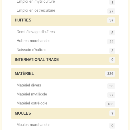
Emploi en mytiliculture
1
Emploi en ostréiculture
27
HUÎTRES
57
Demi-élevage d'huîtres
5
Huîtres marchandes
44
Naissain d'huîtres
8
INTERNATIONAL TRADE
0
MATÉRIEL
326
Matériel divers
56
Matériel mytilicole
27
Matériel ostréicole
186
MOULES
7
Moules marchandes
0