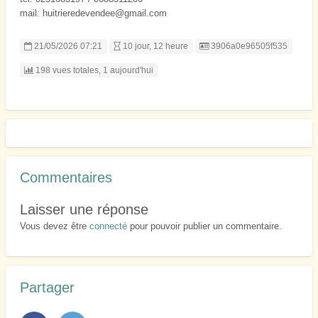
mail: huitrieredevendee@gmail.com
Listing ID
21/05/2026 07:21
10 jour, 12 heure
3906a0e96505f535
198 vues totales, 1 aujourd'hui
Commentaires
Laisser une réponse
Vous devez être
connecté
pour pouvoir publier un commentaire.
Partager