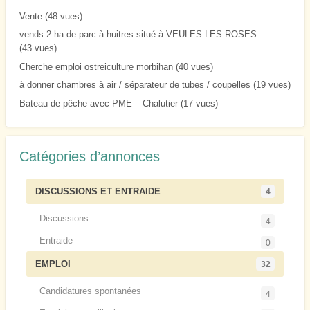
Vente
(48 vues)
vends 2 ha de parc à huitres situé à VEULES LES ROSES
(43 vues)
Cherche emploi ostreiculture morbihan
(40 vues)
à donner chambres à air / séparateur de tubes / coupelles
(19 vues)
Bateau de pêche avec PME – Chalutier
(17 vues)
Catégories d’annonces
DISCUSSIONS ET ENTRAIDE
4
Discussions
4
Entraide
0
EMPLOI
32
Candidatures spontanées
4