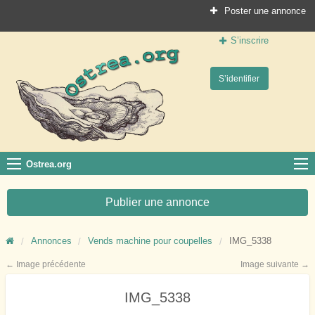
Poster une annonce
S’inscrire
Ostrea.org
S’identifier
Le site des professionnels de la conchyliculture
Ostrea.org
Publier une annonce
Annonces
Vends machine pour coupelles
IMG_5338
← Image précédente
Image suivante →
IMG_5338