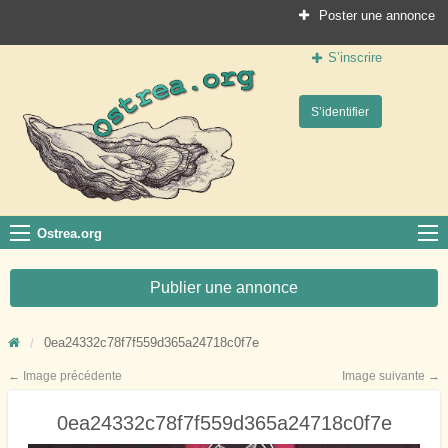
Poster une annonce
S’inscrire
Ostrea.org
S’identifier
Le site des professionnels de la conchyliculture
Ostrea.org
Publier une annonce
0ea24332c78f7f559d365a24718c0f7e
← Image précédente
Image suivante →
0ea24332c78f7f559d365a24718c0f7e