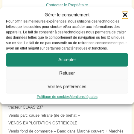
Contacter le Propriétaire
Gérer le consentement
Pour offrir les meilleures expériences, nous utilisons des technologies
telles que les cookies pour stocker et/ou accéder aux informations des
appareils. Le fait de consentir à ces technologies nous permettra de traiter
des données telles que le comportement de navigation ou les ID uniques
sur ce site. Le fait de ne pas consentir ou de retirer son consentement peut
Annonces à la une
avoir un effet négatif sur certaines caractéristiques et fonctions.
Accepter
Vente parc ostreicole bretagne nord
Vente parc ostreicole bretagne nord
Refuser
Vente exploitation et dégustation départ retraite
achète tracteur manitou télescopique
Voir les préférences
A VENDRE : fonds de commerce de banc de marché, dans halles
Politique de cookies
Mentions légales
couvertes dans station balnéaire vendéenne de renom
tracteur CLAAS 237
Vends parc cause retraite (île de brehat »
VENDS EXPLOITATION OSTREICOLE
Vends fond de commerce – Banc dans Marché couvert + Marchés