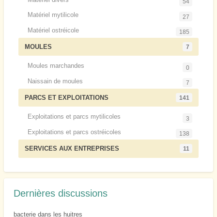
54
Matériel mytilicole
27
Matériel ostréicole
185
MOULES
7
Moules marchandes
0
Naissain de moules
7
PARCS ET EXPLOITATIONS
141
Exploitations et parcs mytilicoles
3
Exploitations et parcs ostréicoles
138
SERVICES AUX ENTREPRISES
11
Dernières discussions
bacterie dans les huitres