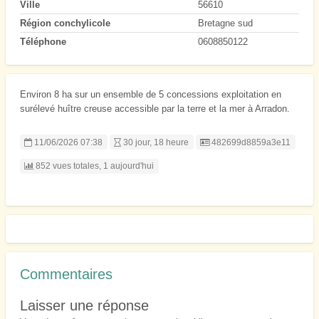
Ville
56610
Région conchylicole
Bretagne sud
Téléphone
0608850122
Environ 8 ha sur un ensemble de 5 concessions exploitation en
surélevé huître creuse accessible par la terre et la mer à Arradon.
Listing ID
11/06/2026 07:38
30 jour, 18 heure
482699d8859a3e11
852 vues totales, 1 aujourd'hui
Commentaires
Laisser une réponse