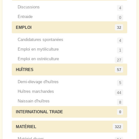
Discussions
4
Entraide
0
EMPLOI
32
Candidatures spontanées
4
Emploi en mytiliculture
1
Emploi en ostréiculture
27
HUÎTRES
57
Demi-élevage d'huîtres
5
Huîtres marchandes
44
Naissain d'huîtres
8
INTERNATIONAL TRADE
0
MATÉRIEL
322
Matériel divers