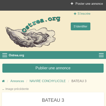
Poster une annonce
S’inscrire
Ostrea.org
S’identifier
Le site des professionnels de la conchyliculture
Ostrea.org
Publier une annonce
Annonces
NAVIRE CONCHYLICOLE
BATEAU 3
← Image précédente
BATEAU 3