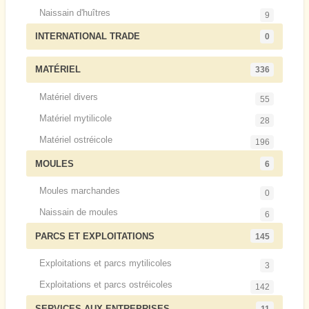
Naissain d'huîtres
9
INTERNATIONAL TRADE
0
MATÉRIEL
336
Matériel divers
55
Matériel mytilicole
28
Matériel ostréicole
196
MOULES
6
Moules marchandes
0
Naissain de moules
6
PARCS ET EXPLOITATIONS
145
Exploitations et parcs mytilicoles
3
Exploitations et parcs ostréicoles
142
SERVICES AUX ENTREPRISES
11