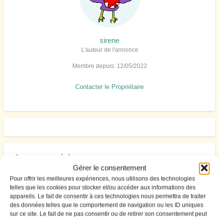
sirene
L'auteur de l'annonce
Membre depuis: 12/05/2022
Contacter le Propriétaire
Annonces à la une
Gérer le consentement
Pour offrir les meilleures expériences, nous utilisons des technologies
VENTE DE PARCS (zone A) Baie de Bourgneuf
telles que les cookies pour stocker et/ou accéder aux informations des
Vends parc cause retraite (île de brehat »
appareils. Le fait de consentir à ces technologies nous permettra de traiter
des données telles que le comportement de navigation ou les ID uniques
Vente parc ostreicole bretagne nord
sur ce site. Le fait de ne pas consentir ou de retirer son consentement peut
Prestations de collage