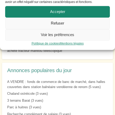
avoir un effet négatif sur certaines caractéristiques et fonctions.
CHALAND OSTREICOLE NEZ EN PORTE AVION PROPULSION
Accepter
HYDRO ARMOR 17M90
A VENDRE : fonds de commerce de banc de marché, dans halles
Refuser
couvertes dans station balnéaire vendéenne de renom
VENDS EXPLOITATION OSTREICOLE
Voir les préférences
tracteur CLAAS 237
Politique de cookies
Mentions légales
Vente exploitation et dégustation départ retraite
achète tracteur manitou télescopique
Annonces populaires du jour
A VENDRE : fonds de commerce de banc de marché, dans halles
couvertes dans station balnéaire vendéenne de renom
(5 vues)
Chaland ostréicole
(3 vues)
3 terrains Barat
(3 vues)
Parc à huitres
(3 vues)
Recherche complément de salaire
(3 vues)