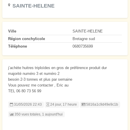
SAINTE-HELENE
Ville
SAINTE-HELENE
Région conchylicole
Bretagne sud
Téléphone
0680735699
j’achète huitres triploïdes en gros de préférence produit dur
majorité numéro 3 et numéro 2
besoin 2-3 tonnes et plus par semaine
Vous pouvez me contacter , Eric au
TEL 06 80 73 56 99
Listing ID
31/05/2026 22:43
24 jour, 17 heure
5816a1c9d49e9c1b
350 vues totales, 1 aujourd'hui