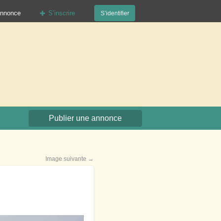
annonce
S’inscrire
S’identifier
org
Publier une annonce
Image suivante →