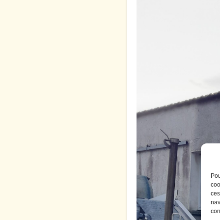
Pou
coo
ces
nav
con