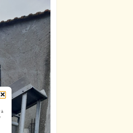
r à
e