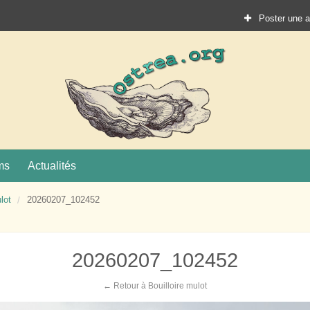
Poster une 
Ostrea.
ture
ms
Actualités
lot
20260207_102452
20260207_102452
← Retour à Bouilloire mulot