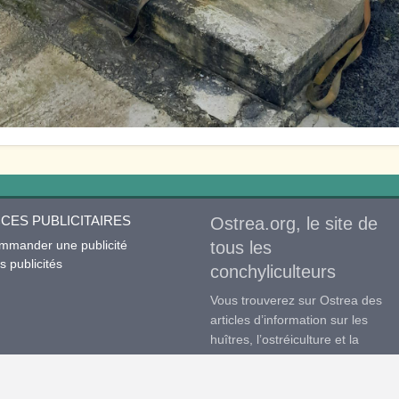
CES PUBLICITAIRES
Ostrea.org, le site de
mmander une publicité
tous les
 publicités
conchyliculteurs
Vous trouverez sur Ostrea des
articles d’information sur les
huîtres, l’ostréiculture et la
conchyliculture en général, des
articles d’actualité mais aussi et
surtout des petites annonces