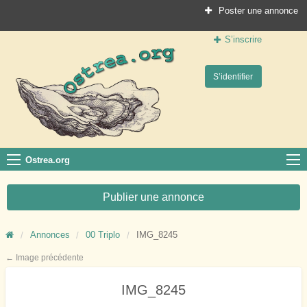
Poster une annonce
S’inscrire
Ostrea.org
S’identifier
Le site des professionnels de la conchyliculture
Ostrea.org
Publier une annonce
Annonces
00 Triplo
IMG_8245
← Image précédente
IMG_8245