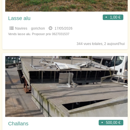
1,00 €
Lasse alu
Navires
gorichon
17/05/2026
Vends lasse alu. Proposer prix 0627031537
344 vues totales, 2 aujourd'hui
500,00 €
Challans