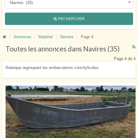
RECHERCHER
Annonces
Matériel
Navires
Page 4
R
Toutes les annonces dans Navires (35)
F
f
Page 4 de 4
a
Rubrique regroupant les embarcations conchylicoles
t
N