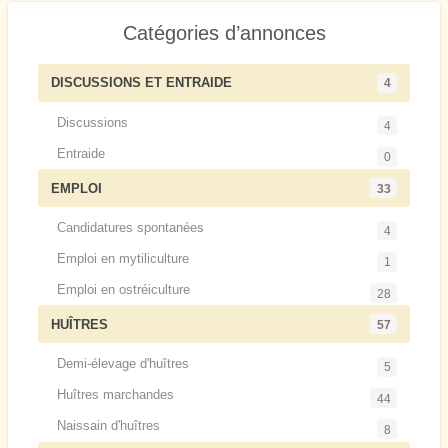
Catégories d’annonces
DISCUSSIONS ET ENTRAIDE
4
Discussions
4
Entraide
0
EMPLOI
33
Candidatures spontanées
4
Emploi en mytiliculture
1
Emploi en ostréiculture
28
HUÎTRES
57
Demi-élevage d'huîtres
5
Huîtres marchandes
44
Naissain d'huîtres
8