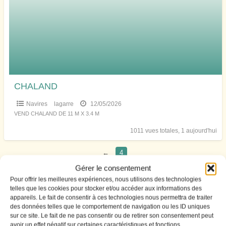
CHALAND
Navires
lagarre
12/05/2026
VEND CHALAND DE 11 M X 3.4 M
1011 vues totales, 1 aujourd'hui
←
4
Gérer le consentement
Pour offrir les meilleures expériences, nous utilisons des technologies
telles que les cookies pour stocker et/ou accéder aux informations des
Affiner les résultats
appareils. Le fait de consentir à ces technologies nous permettra de traiter
des données telles que le comportement de navigation ou les ID uniques
sur ce site. Le fait de ne pas consentir ou de retirer son consentement peut
avoir un effet négatif sur certaines caractéristiques et fonctions.
Prix (€)