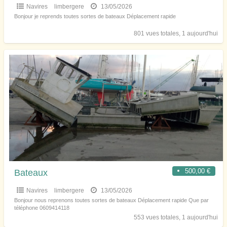
Navires
limbergere
13/05/2026
Bonjour je reprends toutes sortes de bateaux Déplacement rapide
801 vues totales, 1 aujourd'hui
500,00 €
Bateaux
Navires
limbergere
13/05/2026
Bonjour nous reprenons toutes sortes de bateaux Déplacement rapide Que par
téléphone 0609414118
553 vues totales, 1 aujourd'hui