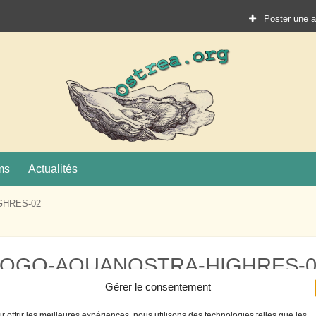
Poster une 
Ostrea.
ture
ms
Actualités
GHRES-02
LOGO-AQUANOSTRA-HIGHRES-0
Gérer le consentement
r offrir les meilleures expériences, nous utilisons des technologies telles que les