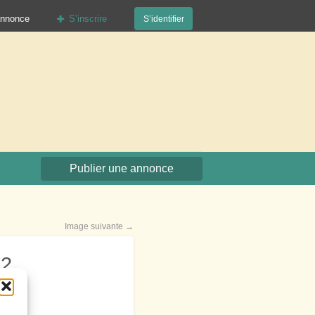
annonce
S’inscrire
S’identifier
org
Publier une annonce
Image suivante →
2