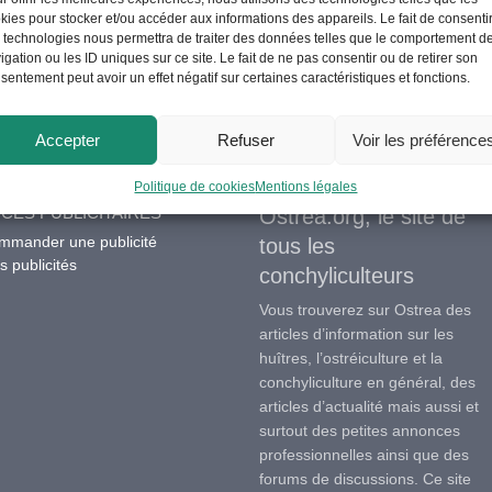
kies pour stocker et/ou accéder aux informations des appareils. Le fait de consenti
 technologies nous permettra de traiter des données telles que le comportement d
igation ou les ID uniques sur ce site. Le fait de ne pas consentir ou de retirer son
sentement peut avoir un effet négatif sur certaines caractéristiques et fonctions.
Accepter
Refuser
Voir les préférence
Politique de cookies
Mentions légales
CES PUBLICITAIRES
Ostrea.org, le site de
mmander une publicité
tous les
 publicités
conchyliculteurs
Vous trouverez sur Ostrea des
articles d’information sur les
huîtres, l’ostréiculture et la
conchyliculture en général, des
articles d’actualité mais aussi et
surtout des petites annonces
professionnelles ainsi que des
forums de discussions. Ce site