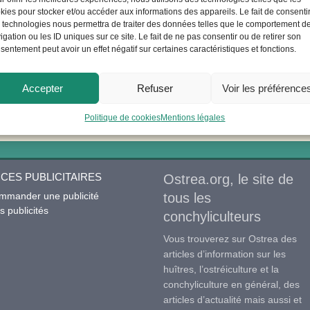
kies pour stocker et/ou accéder aux informations des appareils. Le fait de consenti
 technologies nous permettra de traiter des données telles que le comportement d
igation ou les ID uniques sur ce site. Le fait de ne pas consentir ou de retirer son
Se souvenir de moi
sentement peut avoir un effet négatif sur certaines caractéristiques et fonctions.
Accepter
Refuser
Voir les préférence
S’inscrire
|
Mot de passe perdu ?
Politique de cookies
Mentions légales
CES PUBLICITAIRES
Ostrea.org, le site de
mmander une publicité
tous les
 publicités
conchyliculteurs
Vous trouverez sur Ostrea des
articles d’information sur les
huîtres, l’ostréiculture et la
conchyliculture en général, des
articles d’actualité mais aussi et