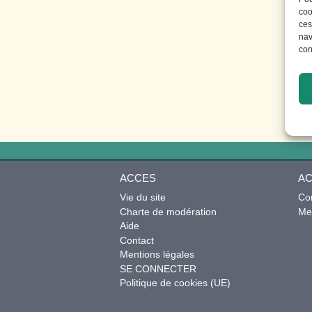
coo
ces
nav
con
ACCES
AC
Vie du site
Co
Charte de modération
Mes
Aide
Contact
Mentions légales
SE CONNECTER
Politique de cookies (UE)