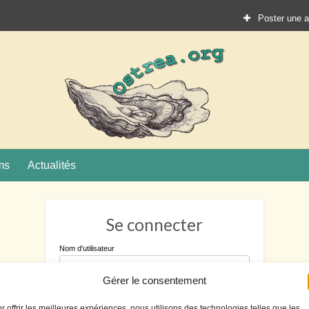
Poster une 
Ostrea.
ture
ms
Actualités
Se connecter
Nom d'utilisateur
Gérer le consentement
Mot de passe
r offrir les meilleures expériences, nous utilisons des technologies telles que les