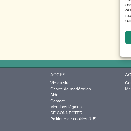
coo
ces
nav
con
ACCES
AC
Vie du site
Co
Charte de modération
Mes
Aide
Contact
Mentions légales
SE CONNECTER
Politique de cookies (UE)