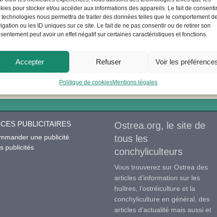
kies pour stocker et/ou accéder aux informations des appareils. Le fait de consenti
 technologies nous permettra de traiter des données telles que le comportement d
igation ou les ID uniques sur ce site. Le fait de ne pas consentir ou de retirer son
Se souvenir de moi
sentement peut avoir un effet négatif sur certaines caractéristiques et fonctions.
Accepter
Refuser
Voir les préférence
S’inscrire
|
Mot de passe perdu ?
Politique de cookies
Mentions légales
CES PUBLICITAIRES
Ostrea.org, le site de
mmander une publicité
tous les
 publicités
conchyliculteurs
Vous trouverez sur Ostrea des
articles d’information sur les
huîtres, l’ostréiculture et la
conchyliculture en général, des
articles d’actualité mais aussi et