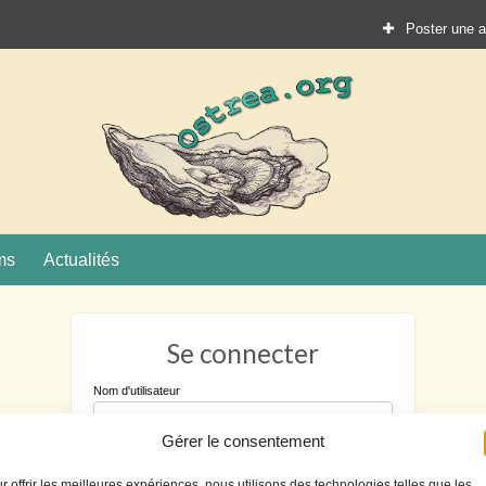
Poster une 
Ostrea.
ture
ms
Actualités
Se connecter
Nom d'utilisateur
Gérer le consentement
Mot de passe
r offrir les meilleures expériences, nous utilisons des technologies telles que les