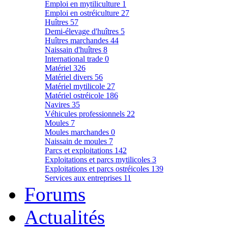
Emploi en mytiliculture
1
Emploi en ostréiculture
27
Huîtres
57
Demi-élevage d'huîtres
5
Huîtres marchandes
44
Naissain d'huîtres
8
International trade
0
Matériel
326
Matériel divers
56
Matériel mytilicole
27
Matériel ostréicole
186
Navires
35
Véhicules professionnels
22
Moules
7
Moules marchandes
0
Naissain de moules
7
Parcs et exploitations
142
Exploitations et parcs mytilicoles
3
Exploitations et parcs ostréicoles
139
Services aux entreprises
11
Forums
Actualités